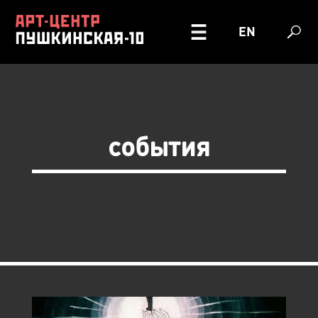
EN
события