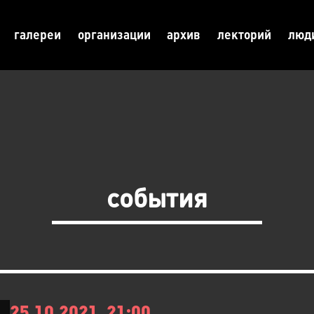
галереи
организации
архив
лекторий
люд
события
25.10.2021, 21:00