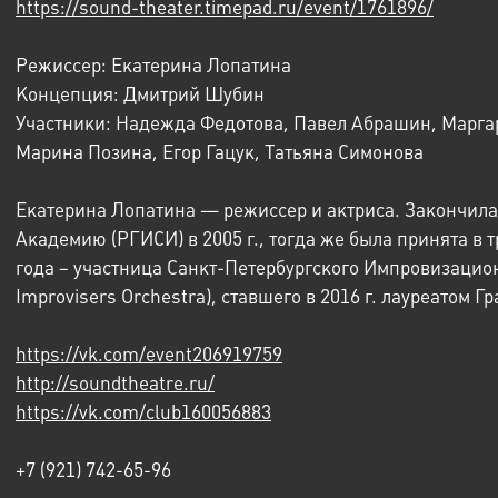
https://sound-theater.timepad.ru/event/1761896/
Режиссер: Екатерина Лопатина
Концепция: Дмитрий Шубин
Участники: Надежда Федотова, Павел Абрашин, Марга
Марина Позина, Егор Гацук, Татьяна Симонова
Екатерина Лопатина — режиссер и актриса. Закончил
Академию (РГИСИ) в 2005 г., тогда же была принята в т
года – участница Санкт-Петербургского Импровизацион
Improvisers Orchestra), ставшего в 2016 г. лауреатом 
https://vk.com/event206919759
http://soundtheatre.ru/
https://vk.com/club160056883
+7 (921) 742-65-96