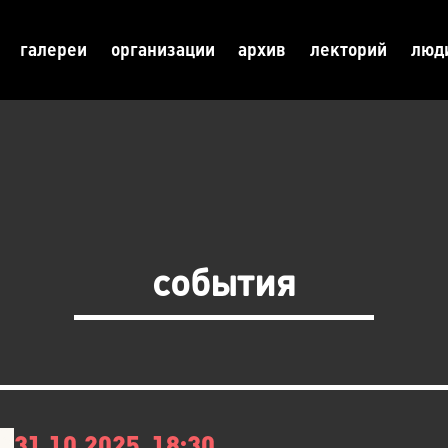
галереи
организации
архив
лекторий
люд
события
31.10.2025, 18:30