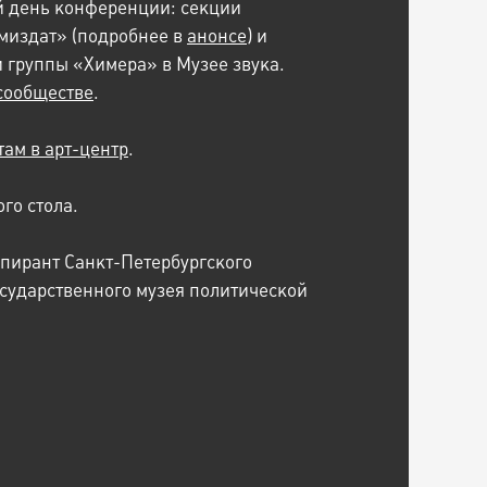
й день конференции: секции
миздат» (подробнее в
анонсе
) и
и группы «Химера» в Музее звука.
сообществе
.
там в арт-центр
.
го стола.
пирант Санкт-Петербургского
осударственного музея политической