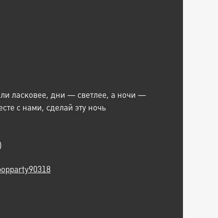
али ласковее, дни — светлее, а ночи —
сте с нами, сделай эту ночь
)
popparty90318