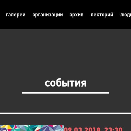
галереи
организации
архив
лекторий
люд
события
09.03.2018, 23:30