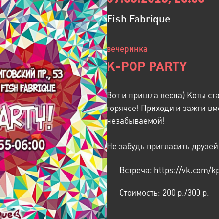
Fish Fabrique
вечеринка
K-POP PARTY
Вот и пришла весна) Коты ст
горячее! Приходи и зажги вме
незабываемой!
Не забудь пригласить друзей
Встреча:
https://vk.com/k
Стоимость:
200 p./300 p.