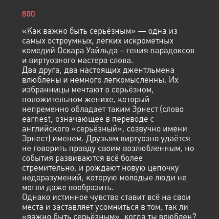
800
«Как важно быть серьёзным» — одна из
самых остроумных, легких искрометных
комедий Оскара Уайльда – гения парадоксов
и виртуозного мастера слова.
Два друга, два настоящих джентльмена
влюблены и немного легкомысленны. Их
избранницы мечтают о серьёзном,
положительном женихе, который
непременно обладает таким Эрнест (слово
earnest, означающее в переводе с
английского «серьёзный», созвучно имени
Эрнест) именем. Друзьям виртуозно удаётся
не говорить правду своим возлюбленным, но
события развиваются всё более
стремительно, и рождают новую цепочку
недоразумений, которую молодые люди не
могли даже вообразить.
Однако истинное чувство ставит всё на свои
места и заставляет усомниться в том, так ли
«важно быть серьёзным», когда ты влюблен?