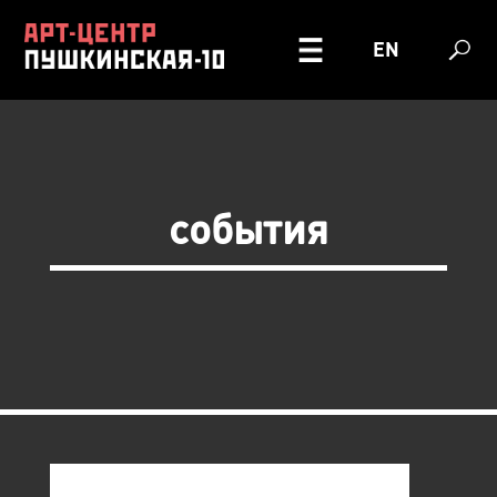
EN
события