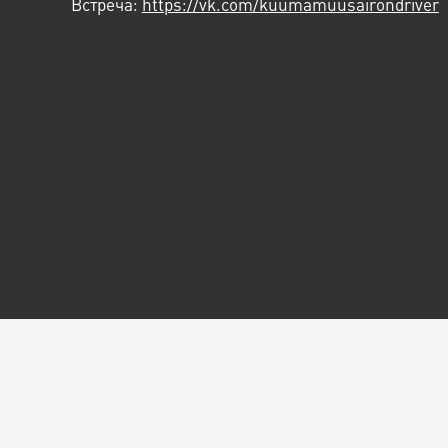
Встреча:
https://vk.com/kuumamuusairondriver
© Арт-центр
«Пушкинская-10», 2026