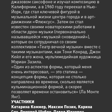
джазовом саксофоне и изучал композицию в
Калифорнии, а в 1960 году переехал в Нью-
Йорк, где стал ключевой фигурой в
музыкальной жизни центра города и в арт-
движении «Флюксус». Затем он стал
известен своими новаторскими работами в
области дрон-музыки (первоначально
называвшейся «музыкой сновидений»),
которые он сотрудничал со своим
коллективом «Театр вечной музыки» вместе с
такими музыкантами, как Тони Конрад, Джон
Кейл и его жена, мультимедийная художница
Мэриан Зазила.
«Один из аспектов формы, который меня
очень интересовал, — это статика —
концепция формы, которая не столько
направлена ​​во времени, сколько является
кульминационной формой, а скорее
позволяет времени остановиться» (Ла Монте
Янг).
УЧАСТНИКИ
Катарина Коммер, Максим Позин, Карина
Сиу, Дмитрий Шубин, Павел Юхневич.