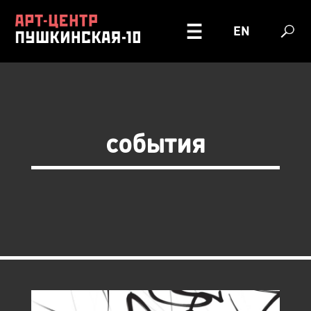
EN
события