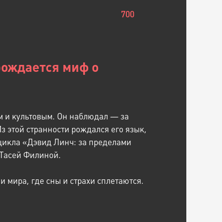
700
рождается миф о
м и культовым. Он наблюдал — за
Из этой странности рождался его язык,
 цикла «Дэвид Линч: за пределами
 Тасей Филиной.
 мира, где сны и страхи сплетаются.