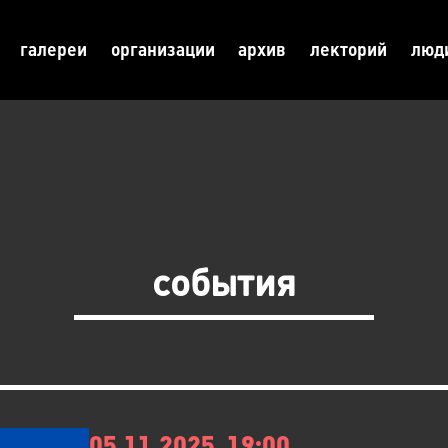
галереи
организации
архив
лекторий
люд
события
05.11.2025, 19:00