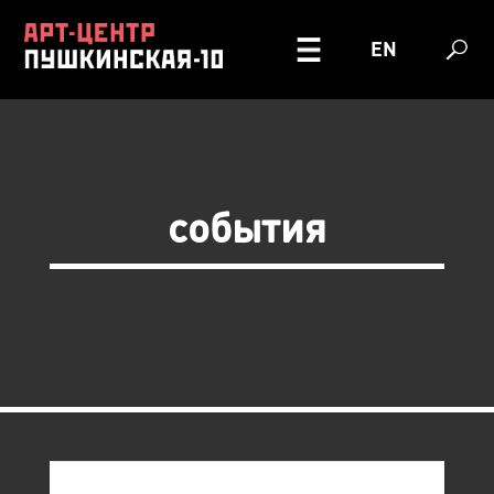
EN
события