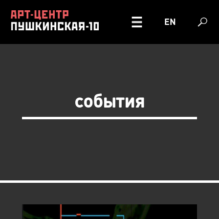
EN
события