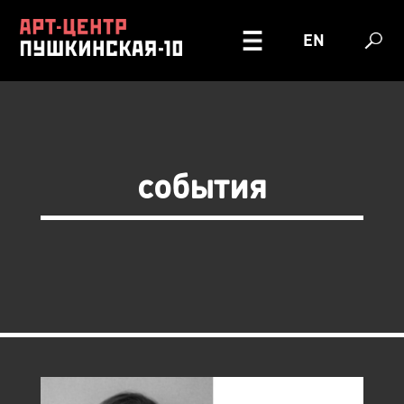
EN
события