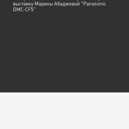
выставку Марины Абаджевой “Panasonic
DMC-CF5”
© Арт-центр
«Пушкинская-10», 2026