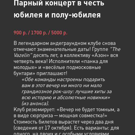
Парный концерт в честь
юбилея и полу-юбилея
900 р. / 1700 р. / 5000 р.
В легендарном андеграундном клубе снова
отмечают знаменательные даты! Группе
“The
Vazelin”
десять лет, а коллективу «Азон» вся
четверть века! Исполнители «панка для
молодых» и «весёлые подмосковные
бунтари» приглашают!
«Обе команды настроены подарить
вам в этот вечер ни много ни мало
грандиозное рок-шоу: лучшие хиты за
всю историю и абсолютные новинки»
(из анонса).
Клуб резюмирует: «Вечер не будет томным, а
в виде сюрприза ─ мощная совместка!»
Стоимость билетов вырастет через два дня
(сведения от 17 октября). Есть варианты: для
одного, на двоих и с особыми условиями.