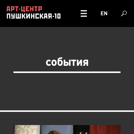
EN
события