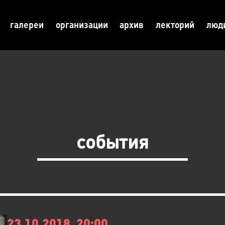
галереи
организации
архив
лекторий
люд
события
23.10.2018, 20:00