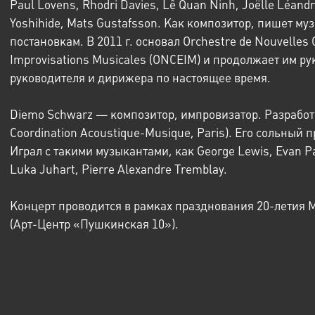
Paul Lovens, Rhodri Davies, Lê Quan Ninh, Joëlle Léandr
Yoshihide, Mats Gustafsson. Как композитор, пишет м
постановкам. В 2011 г. основал Orchestre de Nouvelles 
Improvisations Musicales (ONCEIM) и продолжает им ру
руководителя и дирижера по настоящее время.
Diemo Schwarz — композитор, импровизатор. Разработчи
Coordination Acoustique-Musique, Paris). Его сольный 
Играл с такими музыкантами, как George Lewis, Evan Par
Luka Juhart, Pierre Alexandre Tremblay.
Концерт проводится в рамках празднования 20-летия 
(Арт-Центр «Пушкинская 10»).