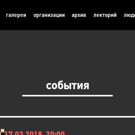
галереи
организации
архив
лекторий
люд
события
17.03.2018, 20:00