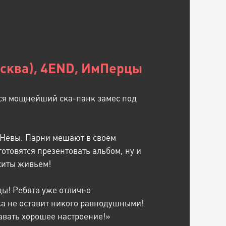
сква), 4END, ИмПерцы
ится мощнейший ска-панк замес под
 Невы. Парни мешают в своем
 готовятся презентовать альбом, ну и
хиты живьем!
цы
! Ребята уже отлично
ка не оставит никого равнодушными!
авать хорошее настроение!»