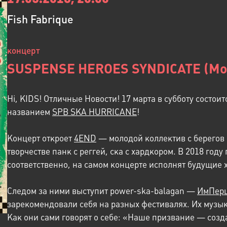
Fish Fabrique
концерт
SUSPENSE HEROES SYNDICATE (Мо
Hi, KIDS! Отличные Новости! 17 марта в субботу состо
названием
SPB SKA HURRICANE
!
Концерт откроет
4END
— молодой коллектив с берегов
творчестве панк с реггей, ска с хардкором. В 2018 году
соответственно, на самом концерте исполнят будущие 
Следом за ними выступит power-ska-balagan —
ИмПер
зарекомендовали себя на разных фестивалях. Их музы
Как они сами говорят о себе: «Наше призвание — созд