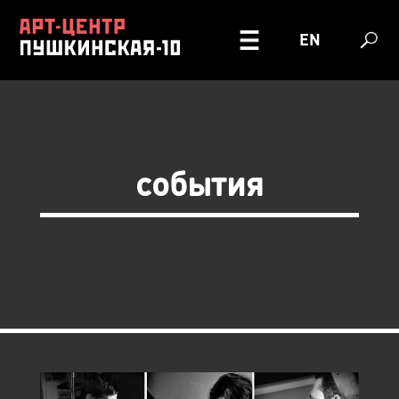
EN
события