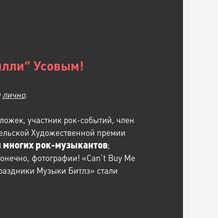
илли” Усовым!
и
лично
.
ложек, участник рок-событий, член
сельской Художественной премии
и многих рок-музыкантов
;
конечно, фотографии! «Can’t Buy Me
Праздники Музыки Битлз» стали