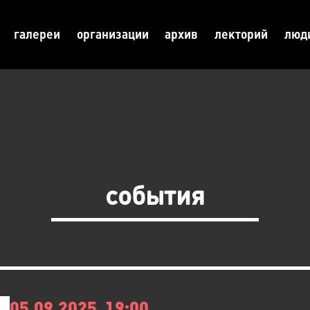
галереи
организации
архив
лекторий
люд
события
05.09.2025, 19:00