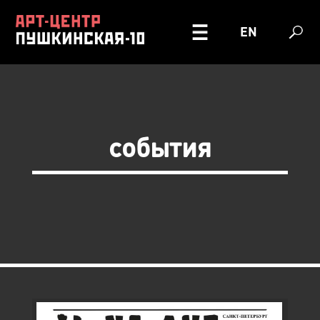
EN
события