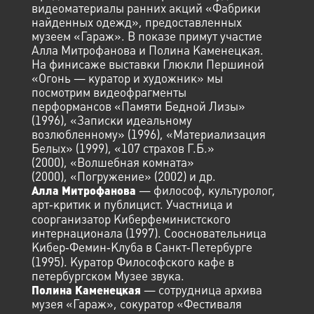
видеоматериалы ранних акций «Фабрики
найденных одежд», предоставленных
музеем «Гараж». В показе примут участие
Алла Митрофанова и Полина Каменецкая.
На финисаже выставки Глюкли Першиной
«Огонь — куратор и художник» мы
посмотрим видеофрагменты
перформансов «Памяти Бедной Лизы»
(1996), «Записки идеальному
возлюбленному» (1996), «Материализация
Белых» (1999), «107 страхов Г.Б.»
(2000), «Волшебная комната»
(2000), «Погружение» (2002) и др.
— философ, культуролог,
Алла Митрофанова
арт‑критик и публицист. Участница и
соорганизатор Киберфеминистского
интернационала (1997). Соосновательница
Кибер‑Фемин‑Клуба в Санкт‑Петербурге
(1995). Куратор Философского кафе в
петербургском Музее звука.
— сотрудница архива
Полина Каменецкая
музея «Гараж», сокуратор «Фестиваля