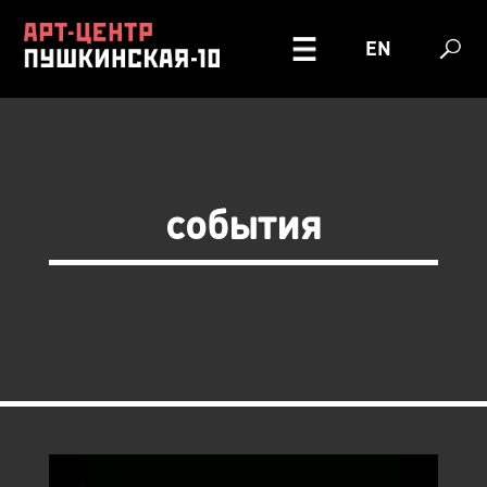
EN
события