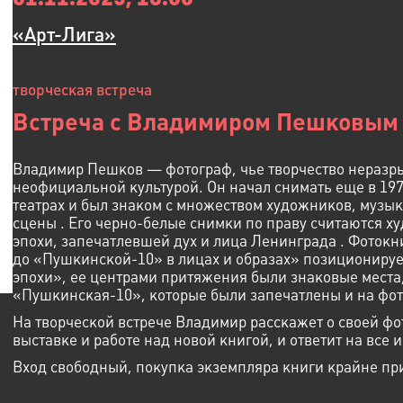
«Арт-Лига»
творческая встреча
Встреча с Владимиром Пешковым
Владимир Пешков — фотограф, чье творчество неразры
неофициальной культурой. Он начал снимать еще в 197
театрах и был знаком с множеством художников, музы
сцены . Его черно-белые снимки по праву считаются 
эпохи, запечатлевшей дух и лица Ленинграда . Фотокни
до «Пушкинской-10» в лицах и образах» позиционируе
эпохи», ее центрами притяжения были знаковые места,
«Пушкинская-10», которые были запечатлены и на фо
На творческой встрече Владимир расскажет о своей фо
выставке и работе над новой книгой, и ответит на все
Вход свободный, покупка экземпляра книги крайне при