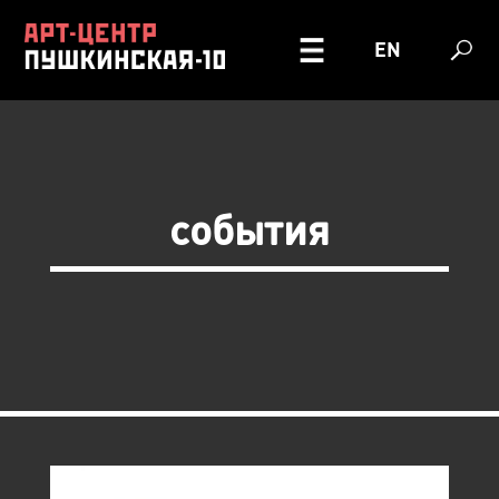
EN
события