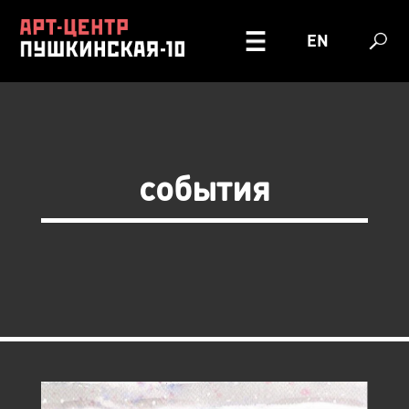
EN
события