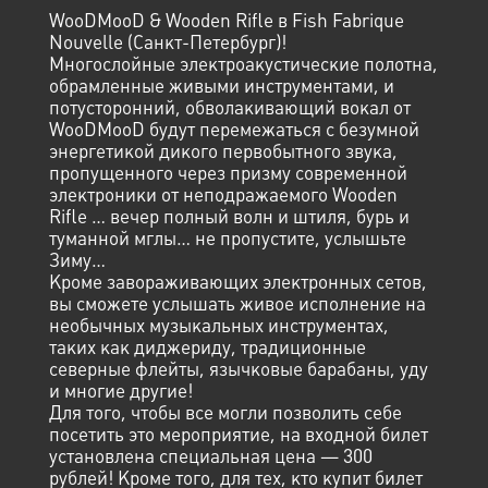
WooDMooD & Wooden Rifle в Fish Fabrique
Nouvelle (Санкт-Петербург)!
Многослойные электроакустические полотна,
обрамленные живыми инструментами, и
потусторонний, обволакивающий вокал от
WooDMooD будут перемежаться с безумной
энергетикой дикого первобытного звука,
пропущенного через призму современной
электроники от неподражаемого Wooden
Rifle … вечер полный волн и штиля, бурь и
туманной мглы… не пропустите, услышьте
Зиму…
Кроме завораживающих электронных сетов,
вы сможете услышать живое исполнение на
необычных музыкальных инструментах,
таких как диджериду, традиционные
северные флейты, язычковые барабаны, уду
и многие другие!
Для того, чтобы все могли позволить себе
посетить это мероприятие, на входной билет
установлена специальная цена — 300
рублей! Кроме того, для тех, кто купит билет