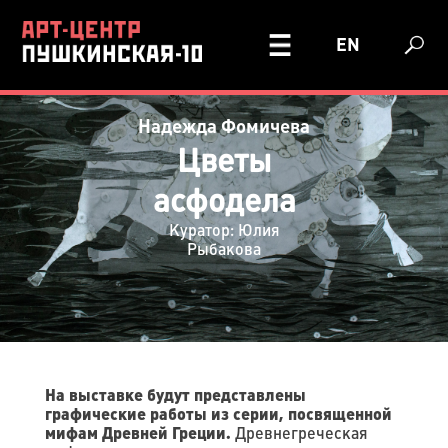
EN
Надежда Фомичева
Цветы
асфодела
Куратор: Юлия
Рыбакова
На выставке будут представлены
графические работы из серии, посвященной
мифам Древней
Греции.
Древнегреческая