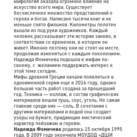
мифология оказала огромное влияние на
искусство всего мира. Существует
бесчисленное множество представлений о
героях и богах. Написано тысячи книг и не
меньше снято фильмов. Километры полотен
вышли из под руки художников. Каждый
человек рассказывает эти истории заново, в
соответствии со временем, в котором он
живет. Именно поэтому они не стоят на месте,
продолжая изменяться с каждым поколением.
Надежда Фомичева подошла к мифам по-
своему, с желанием поддержать интерес к
этой теме сегодня.
Мифы древней Греции начали появляться в
одноименной серии еще в 2016 году, однако
большая часть работ создана за прошедший
год. Техника — коллаж, в состав графических
материалов вошли тушь, соус, уголь. Но самая
главная среди них — соль. В сочетании с
другими материалами и водой она создает
узоры на бумаге, придающие мистический
характер пейзажам и героям.
Надежда Фомичева
родилась 15 октября 1995
года. В 2009 году окончила МОУДОД «ДШИ