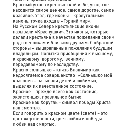
Красный угол в крестьянской избе, угол, где
находится самое ценное, самое дорогое, самое
красивое. Угол, где иконы – краеугольный
камень, точка входа в «Горний мир».
На Русском Севере крестьянские иконы
называли «Краснушки». Это иконы, которые
делали крестьяне в качестве пожелания своим
родственникам и близким друзьям. С обратной
стороны – выцарапанные пожелания будущим
владельцам. Попытка приобщения к высшему,
к красивому, дорогому, вечному,
передаваемому по наследству.
Красно солнышко – князь Владимир как
недосягаемое совершенство! «Солнышко моё
красное» – называли детей и любимых,
выделяя их качественное состояние.
Красное – прежде всего как состояние,
экзистенция, правильное бытие.
Красное как Хоругвь – символ победы Христа
над смертью.
Если говорить о красном цвете (свете) – это
цвет жертвенности, цвет любви и победы
любви над смертью.