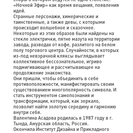
«Ночной Эфир» как время вещания, появления
идей.
Странные персонажи, химерические и
таинственные, а также девы, с которыми
происходит волшебное и сказочное.
Некоторые из этих образов были найдены на
стекле электрички, пятне мазута на территории
завода, разводах от кофе, разлитого на белом
полу торгового центра. Случайности, в которых
из-под невзрачной кляксы выглядывает
коллективное бессознательное, игриво
подмигивающее и рассчитывающее на
продолжение знакомства.
Они пришли, чтобы объединить в себе
противоположности, манифистировать своим
существованием многополярность символа. И
стать инструментом самопознания и
трансформации, который, как зеркало,
позволит найти золотую середину и гармонию
внутри себя.
Валентина Асадова родилась в 1987 году в г.
Тында, Амурская область, Россия.
Окончила Институт Дизайна и Прикладного