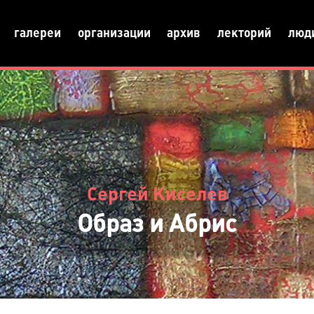
галереи
организации
архив
лекторий
люд
Сергей Киселев
Образ и Абрис