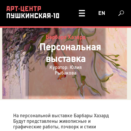
EN
Барбара Хазард
Персональная
выставка
Куратор: Юлия
Рыбакова
На персональной выставке Барбары Хазард
Будут представлены живописные и
графические работы, пэчворк и стихи