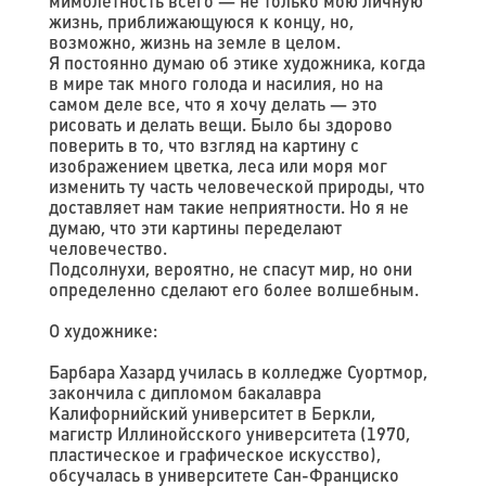
мимолетность всего — не только мою личную
жизнь, приближающуюся к концу, но,
возможно, жизнь на земле в целом.
Я постоянно думаю об этике художника, когда
в мире так много голода и насилия, но на
самом деле все, что я хочу делать — это
рисовать и делать вещи. Было бы здорово
поверить в то, что взгляд на картину с
изображением цветка, леса или моря мог
изменить ту часть человеческой природы, что
доставляет нам такие неприятности. Но я не
думаю, что эти картины переделают
человечество.
Подсолнухи, вероятно, не спасут мир, но они
определенно сделают его более волшебным.
О художнике:
Барбара Хазард училась в колледже Суортмор,
закончила с дипломом бакалавра
Калифорнийский университет в Беркли,
магистр Иллинойсского университета (1970,
пластическое и графическое искусство),
обсучалась в университете Сан-Франциско