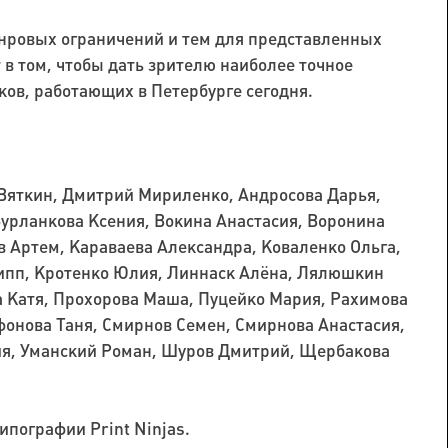
нровых ограничений и тем для представленных
т в том, чтобы дать зрителю наиболее точное
ков, работающих в Петербурге сегодня.
 Вяткин, Дмитрий Мириленко, Андросова Дарья,
урланкова Ксения, Вокина Анастасия, Воронина
 Артем, Караваева Александра, Коваленко Ольга,
ипп, Кротенко Юлия, Линнаск Алёна, Лялюшкин
а Катя, Прохорова Маша, Пуцейко Мария, Рахимова
фонова Таня, Смирнов Семен, Смирнова Анастасия,
ия, Уманский Роман, Шуров Дмитрий, Щербакова
ипографии Print Ninjas.