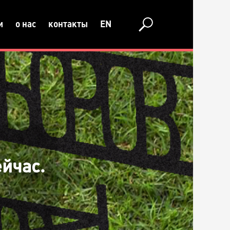
и
о нас
контакты
EN
ейчас.