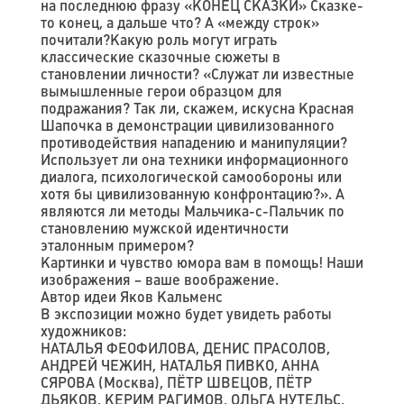
на последнюю фразу «КОНЕЦ СКАЗКИ» Сказке-
то конец, а дальше что? А «между строк»
почитали?Какую роль могут играть
классические сказочные сюжеты в
становлении личности? «Служат ли известные
вымышленные герои образцом для
подражания? Так ли, скажем, искусна Красная
Шапочка в демонстрации цивилизованного
противодействия нападению и манипуляции?
Использует ли она техники информационного
диалога, психологической самообороны или
хотя бы цивилизованную конфронтацию?». А
являются ли методы Мальчика-с-Пальчик по
становлению мужской идентичности
эталонным примером?
Картинки и чувство юмора вам в помощь! Наши
изображения – ваше воображение.
Автор идеи Яков Кальменс
В экспозиции можно будет увидеть работы
художников:
НАТАЛЬЯ ФЕОФИЛОВА, ДЕНИС ПРАСОЛОВ,
АНДРЕЙ ЧЕЖИН, НАТАЛЬЯ ПИВКО, АННА
СЯРОВА (Москва), ПЁТР ШВЕЦОВ, ПЁТР
ДЬЯКОВ, КЕРИМ РАГИМОВ, ОЛЬГА НУТЕЛЬС,