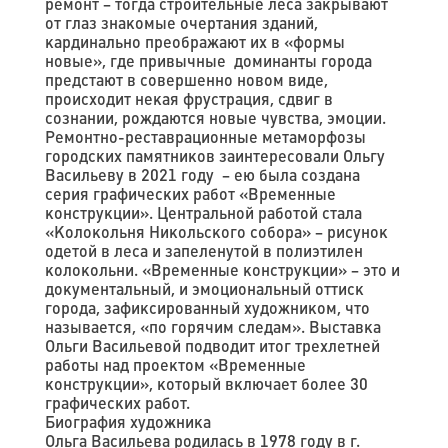
ремонт – тогда строительные леса закрывают
от глаз знакомые очертания зданий,
кардинально преображают их в «формы
новые», где привычные доминанты города
предстают в совершенно новом виде,
происходит некая фрустрация, сдвиг в
сознании, рождаются новые чувства, эмоции.
Ремонтно-реставрационные метаморфозы
городских памятников заинтересовали Ольгу
Васильеву в 2021 году – ею была создана
серия графических работ «Временные
конструкции». Центральной работой стала
«Колокольня Никольского собора» – рисунок
одетой в леса и запеленутой в полиэтилен
колокольни. «Временные конструкции» – это и
документальный, и эмоциональный оттиск
города, зафиксированный художником, что
называется, «по горячим следам». Выставка
Ольги Васильевой подводит итог трехлетней
работы над проектом «Временные
конструкции», который включает более 30
графических работ.
Биография художника
Ольга Васильева родилась в 1978 году в г.