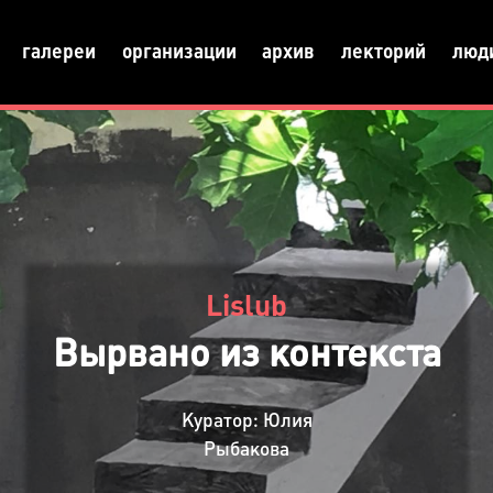
галереи
организации
архив
лекторий
люд
Lislub
Вырвано из контекста
Куратор: Юлия
Рыбакова