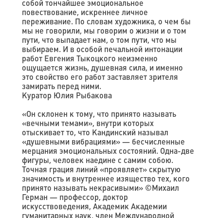
собой тончайшее эмоциональное
повествование, искреннее личное
переживание. По словам художника, о чем бы
мы не говорили, мы говорим о жизни и о том
пути, что выпадает нам, о том пути, что мы
выбираем. И в особой печальной интонации
работ Евгения Тыкоцкого неизменно
ощущается жизнь, душевная сила, и именно
это свойство его работ заставляет зрителя
замирать перед ними.
Куратор Юлия Рыбакова
«Он склонен к тому, что принято называть
«вечными темами», внутри которых
отыскивает то, что Кандинский называл
«душевными вибрациями» — бесчисленные
мерцания эмоциональных состояний. Одна-две
фигуры, человек наедине с самим собою.
Точная грация линий «проявляет» скрытую
значимость и внутреннее изящество тех, кого
принято называть некрасивыми» ©️Михаил
Герман — профессор, доктор
искусствоведения, Академик Академии
гуманитарных наук, член Международной