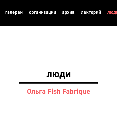
галереи
организации
архив
лекторий
люд
люди
Ольга Fish Fabrique