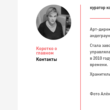
куратор к
Арт-дирек
андеграун
Стала зав
Коротко о
управляла
главном
в 2010 го
Контакты
времени.
Хранитель
Фото Алё