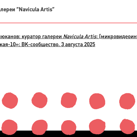
лереи “Navicula Artis”
юканов: куратор галереи
Navicula
Artis
: [микровидеоин
ая-10»: ВК-сообщество. 3 августа 2025