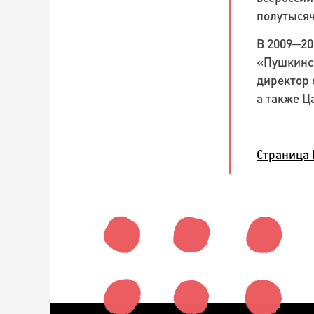
полутыся
В 2009─20
«Пушкинск
директор 
а также Ц
Страница 