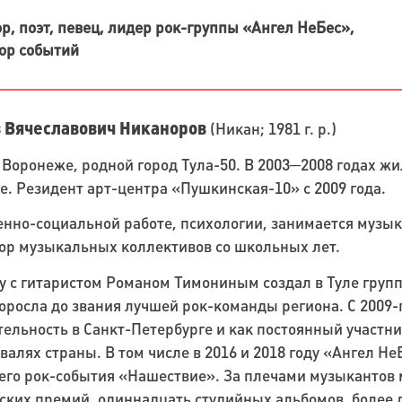
р, поэт, певец, лидер рок-группы «Ангел НеБес»,
ор событий
 Вячеславович Никаноров
(Никан; 1981 г. р.)
 Воронеже, родной город Тула-50. В 2003─2008 годах жил 
е. Резидент арт-центра «Пушкинская-10» с 2009 года.
енно-социальной работе, психологии, занимается музык
ор музыкальных коллективов со школьных лет.
ду с гитаристом Романом Тимониным создал в Туле групп
оросла до звания лучшей рок-команды региона. С 2009
ельность в Санкт-Петербурге и как постоянный участни
валях страны. В том числе в 2016 и 2018 году «Ангел Н
го рок-события «Нашествие». За плечами музыкантов
ских премий, одиннадцать студийных альбомов, более