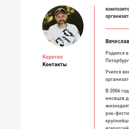
композито
организат
Вячеслав
Родился в
Коротко
Петербург
Контакты
Учился во
организат
В 2006 го
месяцев д
жизнедеят
рок-фести
крупнейше
всероссий