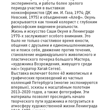
эксперимента, и работы более зрелого
периода участия в выставках
нонконформистов (ДК им. И. Газа, 1974; ДК
Невский, 1975) и объединения «Алеф». Окунь
раскрывается как тонкий колорист с глубоким
философским видением реальности.
Жизнь и искусство Саши Окуня в Ленинграде
1970-х заслуживает особого внимания. Это
было не только счастливое время юности,
общения с друзьями и единомышленниками,
но и поиск себя, движение против течения,
становление индивидуального живописного и
пластического почерка большого Мастера,
«художника Возрождения, живущего среди
нас» (куратор Хагай Сегев).
Выставка включает более 40 живописных и
графических произведений из частных
коллекций Петербурга (многие экспонируются
впервые), эскизы к масштабным полотнам
2013–2020 годов, а также фотографии. Эти
материалы позволят проследить начало
творческого пути художника и погрузиться в
атмосферу художественной жизни Ленинграда