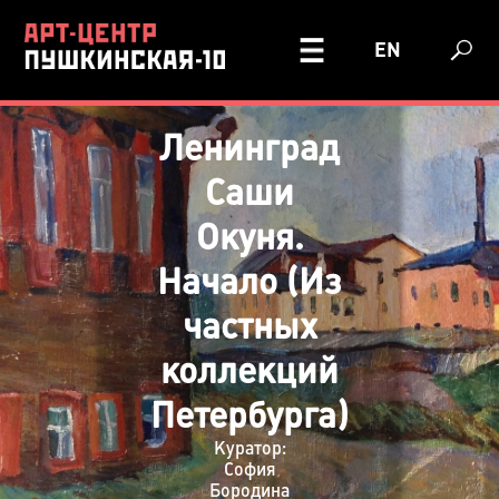
EN
Ленинград
Саши
Окуня.
Начало (Из
частных
коллекций
Петербурга)
Куратор:
София
Бородина