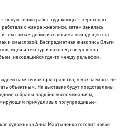
т новую серию работ художницы – переход от
м работала с жанре живописи, затем занялась
 и тем самым добиваясь объема выходящего за
так и смысловой. Беспредметная живопись Ольги
зов, идей и текстур и наконец совершенно
бъем, находящийся где-то между рельефом,
идеей памяти как пространства, неосязаемого, не
тать объектным. На выставке будут представлены
ледние собраны подобно воспоминаниям,
ормирующим причудливые полуправдивые-
ская художница Анна Мартыненко готовит новое