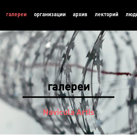
галереи
организации
архив
лекторий
люд
галереи
Navicula Artis