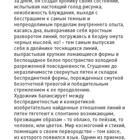
за днем, он создал хронику своих состояний,
испытывая настоящий голод рисунка,
неизбежность блуждания, выходя с
бесстрашием к самым темным и
непреодолимым пределам внутреннего опыта,
касаясь дна, выворачивая себя яростным
разворотом линий, погружаясь в бездну омута
черных мыслей, но! – тем самым выпуская
себя в двойнике теснящихся линий,
выпрастывая хрупкие ломающиеся формы в
беспощадное белое пространство холодной
разреженной повседневности. Сгущение до
неразличимости свернутых пятен и складок
беспредметной формы, порожденных смутной
безотчетной тревогой и победительным
стремлением к ее преодолению.
Художник балансирует между
беспредметностью и конкретикой:
изобретательно найденные отношения линий и
пятен тяготеют к спонтанно возникающим,
брезжащим образам – то облако, то пейзаж, то
человек, или цветок. Мир космогоний и стихий,
помнящих о своем первородстве – том хаосе,
из которого появился язык. Одним из приемов,