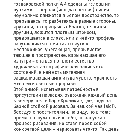
гознаковской папки А 4 сделаны гелевыми
ручками — черная (иногда цветная) линия
неумолимо движется в белом пространстве, то
прерываясь, то разбегаясь в разные стороны,
крутится, возвращаясь обратно, теснится
другими, ложится плотным штрихом,
превращается в слово, или в чей-то профиль,
запутавшийся в ней как в паутине.
Беспокойная, убегающая, прерывистая,
тающая в пространстве, взрывающая его
изнутри – она вся по плоти естество
художника, автографическая запись его
состояний, в ней есть мятежная
зашкаливающая амплитуда чувств, мрачность
мыслей и светлые прорывы.
Этой зимой, испытывая потребность в
присутствии на людях, художник каждый день
к вечеру шел в бар «Хроники», где, сидя за
барной стойкой рисовал. За чашкой чая (sic!),
беседуя с посетителями, на виду, но в тоже
время, погруженный в себя, он запускал
процесс рисования, не ставя перед собой
конкретной цели – нарисовать что-то. Так день