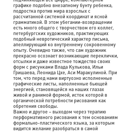
графике подобно внезапному бунту ребенка,
подростка против мира взрослых с
рассчитанной системой координат и ясной
грамматикой. В этом убегании-возвращении
есть много общего с творчеством его коллег,
петербургских художников, практикующих
подобный невротический характер письма,
апеллирующий ко внутреннему сокровенному
опыту. Очевидно также, что сам художник
прекрасно осознает возникающие переклички,
отсылки и даже известное тождество своих
форм с рисунками Влада Кулькова, Ильи
Гришаева, Леонида Цхе, Аси Маракулиной. При
том, что перед нами виртуозно исполненные
графические листы, наполненные бьющей
энергией, становящейся на наших глазах
живой и ранимой формой, исток которой в
органической потребности рисования как
обретения свободы.
Важно и другое – выходом через терапию
перформативного рисования к тем основаниям
формально-пластического языка, за которым
видится желание разобраться в самой