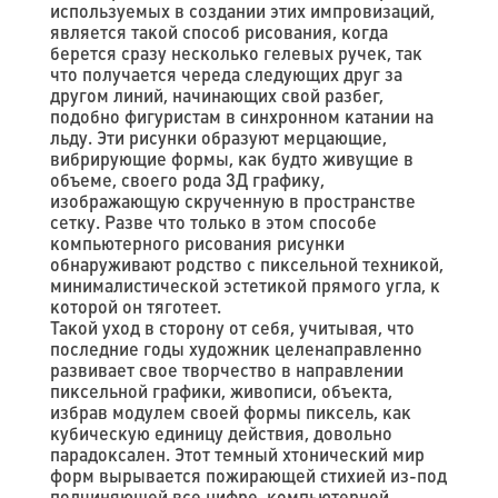
используемых в создании этих импровизаций,
является такой способ рисования, когда
берется сразу несколько гелевых ручек, так
что получается череда следующих друг за
другом линий, начинающих свой разбег,
подобно фигуристам в синхронном катании на
льду. Эти рисунки образуют мерцающие,
вибрирующие формы, как будто живущие в
объеме, своего рода 3Д графику,
изображающую скрученную в пространстве
сетку. Разве что только в этом способе
компьютерного рисования рисунки
обнаруживают родство с пиксельной техникой,
минималистической эстетикой прямого угла, к
которой он тяготеет.
Такой уход в сторону от себя, учитывая, что
последние годы художник целенаправленно
развивает свое творчество в направлении
пиксельной графики, живописи, объекта,
избрав модулем своей формы пиксель, как
кубическую единицу действия, довольно
парадоксален. Этот темный хтонический мир
форм вырывается пожирающей стихией из-под
подчиняющей все цифре, компьютерной