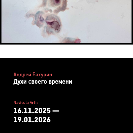
Андрей Бахурин
Духи своего времени
Navicula Artis
16.11.2025 —
19.01.2026