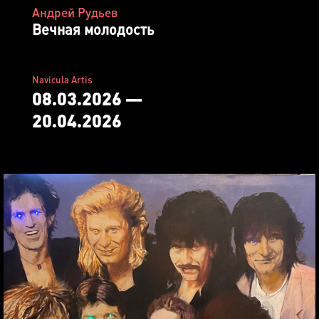
Андрей Рудьев
Вечная молодость
Navicula Artis
08.03.2026 —
20.04.2026