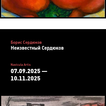
Борис Сердюков
Неизвестный Сердюков
Navicula Artis
07.09.2025 —
10.11.2025