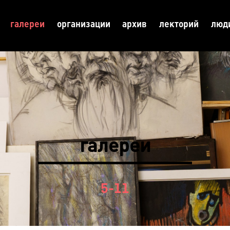
галереи
организации
архив
лекторий
люд
галереи
5-11